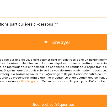
tions particulières ci-dessous **
Envoyer
es aux fins de vous contacter et sont enregistrées dans un fichier informat
. Les données collectées seront communiquées aux seuls destinataires suiva
, de rectification, d’effacement, de portabilité, de limitation, d’opposition, 
ntrôle, ainsi que d’organiser le sort de vos données post-mortem. Vous pouve
ronique à l'adresse olivier.taxi07@orange.fr. Un justificatif d'identité po
rée de prescription légale aux fins probatoires et de gestion des contentieux
 cette adresse:
Bloctel.gouv.fr
. Consultez le site cnil.fr pour plus d’information
Recherches fréquentes