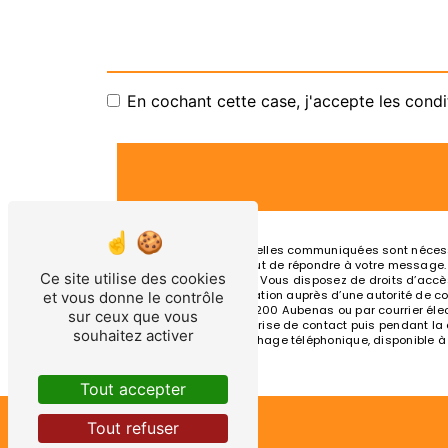
En cochant cette case, j'accepte les condi
** Les données personnelles communiquées sont nécessair
traitants dans le seul but de répondre à votre message
Ce site utilise des cookies
olivier.taxi07@orange.fr. Vous disposez de droits d’accès
d’introduire une réclamation auprès d’une autorité de co
et vous donne le contrôle
Chemin des Mûriers, 07200 Aubenas ou par courrier élect
sur ceux que vous
pendant la période de prise de contact puis pendant la du
souhaitez activer
d'opposition au démarchage téléphonique, disponible à
Tout accepter
Tout refuser