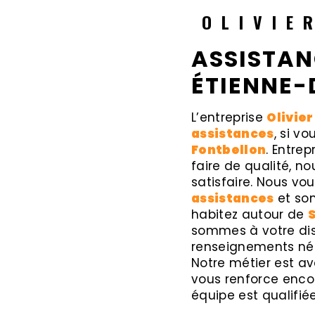
OLIVIE
ASSISTAN
ÉTIENNE-
L’entreprise
Olivier
assistances
, si v
Fontbellon
. Entre
faire de qualité, 
satisfaire. Nous v
assistances
et som
habitez autour de
sommes à votre dis
renseignements néc
Notre métier est av
vous renforce encor
équipe est qualifiée