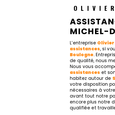
OLIVIE
ASSISTAN
MICHEL-
L’entreprise
Olivier
assistances
, si v
Boulogne
. Entrepr
de qualité, nous me
Nous vous accompag
assistances
et som
habitez autour de
votre disposition 
nécessaires à votr
avant tout notre pa
encore plus notre d
qualifiée et travail