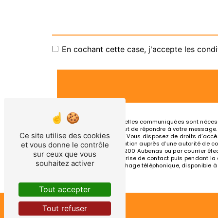
En cochant cette case, j'accepte les condi
** Les données personnelles communiquées sont nécessair
traitants dans le seul but de répondre à votre message
Ce site utilise des cookies
olivier.taxi07@orange.fr. Vous disposez de droits d’accès
d’introduire une réclamation auprès d’une autorité de co
et vous donne le contrôle
Chemin des Mûriers, 07200 Aubenas ou par courrier élect
sur ceux que vous
pendant la période de prise de contact puis pendant la du
souhaitez activer
d'opposition au démarchage téléphonique, disponible à
Tout accepter
Tout refuser