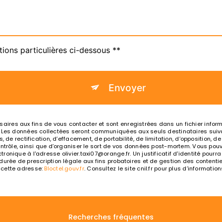
tions particulières ci-dessous **
Envoyer
es aux fins de vous contacter et sont enregistrées dans un fichier informat
. Les données collectées seront communiquées aux seuls destinataires suiva
, de rectification, d’effacement, de portabilité, de limitation, d’opposition, 
ntrôle, ainsi que d’organiser le sort de vos données post-mortem. Vous pouve
ronique à l'adresse olivier.taxi07@orange.fr. Un justificatif d'identité po
rée de prescription légale aux fins probatoires et de gestion des contentieux
 cette adresse:
Bloctel.gouv.fr
. Consultez le site cnil.fr pour plus d’information
Recherches fréquentes