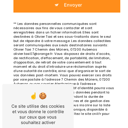
Envoyer
** Les données personnelles communiquées sont
nécessaires aux fins de vous contacter et sont
enregistrées dans un fichier informatisé. Elles sont
destinées à Olivier Taxi et ses sous-traitants dans le seul
but de répondre à votre message. Les données collectées
seront communiquées aux seuls destinataires suivants:
Olivier Taxi 7 Chemin des Mûriers, 07200 Aubenas
olivier.taxi07@orange.fr. Vous disposez de droits d’accès,
de rectification, d’effacement, de portabilité, de limitation,
d’opposition, de retrait de votre consentement à tout
moment et du droit d’introduire une réclamation auprès
d’une autorité de contrôle, ainsi que d’organiser le sort de
vos données post-mortem. Vous pouvez exercer ces droits
par voie postale à l'adresse 7 Chemin des Mûriers, 07200
Aubenas ou par courrier électronique à l'adresse
olivier.taxi07@orange.fr. Un justificatif d'identité pourra vous
être demandé. Nous conservons vos données pendant la
période de prise de contact puis pendant la durée de
prescription légale aux fins probatoires et de gestion des
contentieux. Vous avez le droit de vous inscrire sur la liste
Ce site utilise des cookies
d'opposition au démarchage téléphonique, disponible à
et vous donne le contrôle
cette adresse:
Bloctel.gouv.fr
. Consultez le site cnil.fr pour
sur ceux que vous
plus d’informations sur vos droits.
souhaitez activer