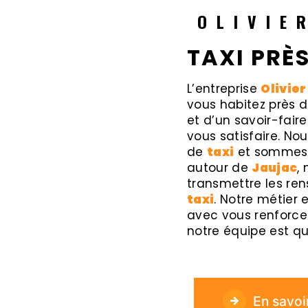
OLIVIE
TAXI PRÈ
L’entreprise
Olivier
vous habitez près 
et d’un savoir-fair
vous satisfaire. N
de
taxi
et sommes à
autour de
Jaujac
,
transmettre les re
taxi
. Notre métier 
avec vous renforce 
notre équipe est qua
En savoi