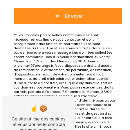
Envoyer
** Les données personnelles communiquées sont
nécessaires aux fins de vous contacter et sont
enregistrées dans un fichier informatisé. Elles sont
destinées à Olivier Taxi et ses sous-traitants dans le seul
but de répondre à votre message. Les données collectées
seront communiquées aux seuls destinataires suivants:
Olivier Taxi 7 Chemin des Mûriers, 07200 Aubenas
olivier.taxi07@orange.fr. Vous disposez de droits d’accès,
de rectification, d’effacement, de portabilité, de limitation,
d’opposition, de retrait de votre consentement à tout
moment et du droit d’introduire une réclamation auprès
d’une autorité de contrôle, ainsi que d’organiser le sort de
vos données post-mortem. Vous pouvez exercer ces droits
par voie postale à l'adresse 7 Chemin des Mûriers, 07200
Aubenas ou par courrier électronique à l'adresse
olivier.taxi07@orange.fr. Un justificatif d'identité pourra vous
être demandé. Nous conservons vos données pendant la
période de prise de contact puis pendant la durée de
prescription légale aux fins probatoires et de gestion des
contentieux. Vous avez le droit de vous inscrire sur la liste
Ce site utilise des cookies
d'opposition au démarchage téléphonique, disponible à
et vous donne le contrôle
cette adresse:
Bloctel.gouv.fr
. Consultez le site cnil.fr pour
sur ceux que vous