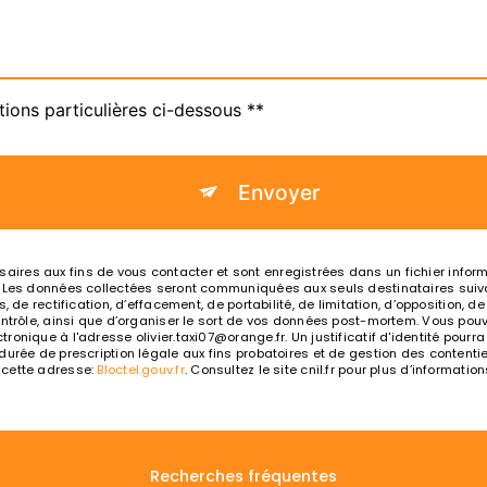
tions particulières ci-dessous **
Envoyer
es aux fins de vous contacter et sont enregistrées dans un fichier informat
. Les données collectées seront communiquées aux seuls destinataires suiva
, de rectification, d’effacement, de portabilité, de limitation, d’opposition, 
ntrôle, ainsi que d’organiser le sort de vos données post-mortem. Vous pouve
ronique à l'adresse olivier.taxi07@orange.fr. Un justificatif d'identité po
rée de prescription légale aux fins probatoires et de gestion des contentieux
 cette adresse:
Bloctel.gouv.fr
. Consultez le site cnil.fr pour plus d’information
Recherches fréquentes