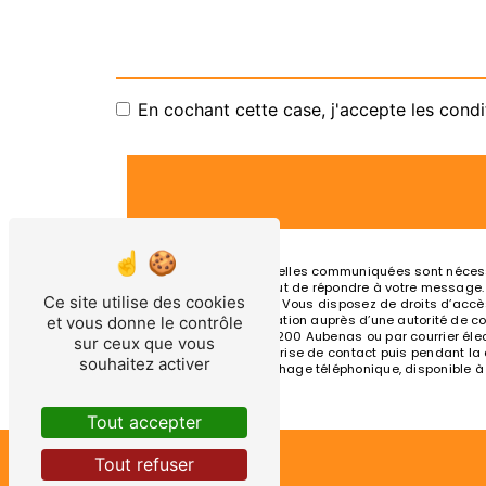
En cochant cette case, j'accepte les condi
** Les données personnelles communiquées sont nécessair
traitants dans le seul but de répondre à votre message
Ce site utilise des cookies
olivier.taxi07@orange.fr. Vous disposez de droits d’accès
d’introduire une réclamation auprès d’une autorité de co
et vous donne le contrôle
Chemin des Mûriers, 07200 Aubenas ou par courrier élect
sur ceux que vous
pendant la période de prise de contact puis pendant la du
souhaitez activer
d'opposition au démarchage téléphonique, disponible à
Tout accepter
Tout refuser