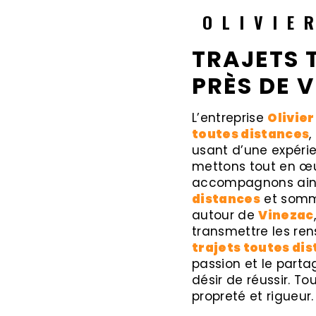
OLIVIE
TRAJETS 
PRÈS DE 
L’entreprise
Olivier
toutes distances
,
usant d’une expérie
mettons tout en œu
accompagnons ains
distances
et somme
autour de
Vinezac
transmettre les re
trajets toutes di
passion et le parta
désir de réussir. To
propreté et rigueur.