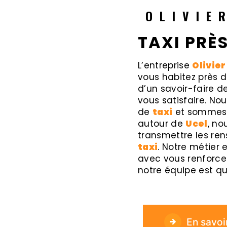
OLIVIE
TAXI PRÈS
L’entreprise
Olivier
vous habitez près 
d’un savoir-faire d
vous satisfaire. N
de
taxi
et sommes à
autour de
Ucel
, no
transmettre les re
taxi
. Notre métier 
avec vous renforce 
notre équipe est qua
En savoi