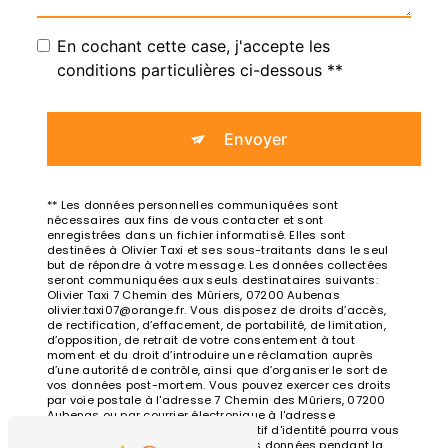
En cochant cette case, j'accepte les
conditions particulières ci-dessous **
Envoyer
** Les données personnelles communiquées sont
nécessaires aux fins de vous contacter et sont
enregistrées dans un fichier informatisé. Elles sont
destinées à Olivier Taxi et ses sous-traitants dans le seul
but de répondre à votre message. Les données collectées
seront communiquées aux seuls destinataires suivants:
Olivier Taxi 7 Chemin des Mûriers, 07200 Aubenas
olivier.taxi07@orange.fr. Vous disposez de droits d’accès,
de rectification, d’effacement, de portabilité, de limitation,
d’opposition, de retrait de votre consentement à tout
moment et du droit d’introduire une réclamation auprès
d’une autorité de contrôle, ainsi que d’organiser le sort de
vos données post-mortem. Vous pouvez exercer ces droits
par voie postale à l'adresse 7 Chemin des Mûriers, 07200
Aubenas ou par courrier électronique à l'adresse
olivier.taxi07@orange.fr. Un justificatif d'identité pourra vous
être demandé. Nous conservons vos données pendant la