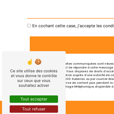
En cochant cette case, j'accepte les condi
** Les données personnelles communiquées sont nécessair
traitants dans le seul but de répondre à votre message
Ce site utilise des cookies
olivier.taxi07@orange.fr. Vous disposez de droits d’accès
d’introduire une réclamation auprès d’une autorité de co
et vous donne le contrôle
Chemin des Mûriers, 07200 Aubenas ou par courrier élect
sur ceux que vous
pendant la période de prise de contact puis pendant la du
souhaitez activer
d'opposition au démarchage téléphonique, disponible à
Tout accepter
Tout refuser