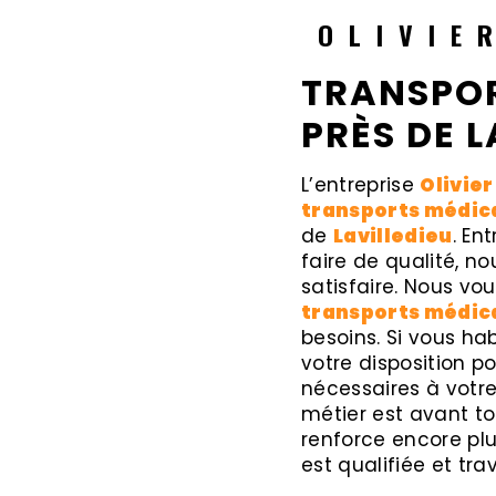
OLIVIE
TRANSPOR
PRÈS DE L
L’entreprise
Olivier
transports médic
de
Lavilledieu
. En
faire de qualité, 
satisfaire. Nous v
transports médic
besoins. Si vous ha
votre disposition 
nécessaires à votr
métier est avant to
renforce encore plu
est qualifiée et tra