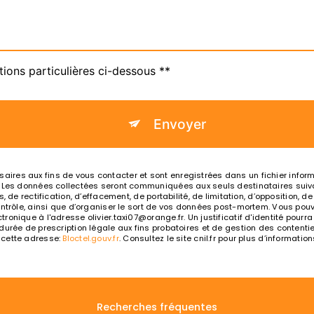
tions particulières ci-dessous **
Envoyer
es aux fins de vous contacter et sont enregistrées dans un fichier informat
. Les données collectées seront communiquées aux seuls destinataires suiva
, de rectification, d’effacement, de portabilité, de limitation, d’opposition, 
ntrôle, ainsi que d’organiser le sort de vos données post-mortem. Vous pouve
ronique à l'adresse olivier.taxi07@orange.fr. Un justificatif d'identité po
rée de prescription légale aux fins probatoires et de gestion des contentieux
 cette adresse:
Bloctel.gouv.fr
. Consultez le site cnil.fr pour plus d’information
Recherches fréquentes