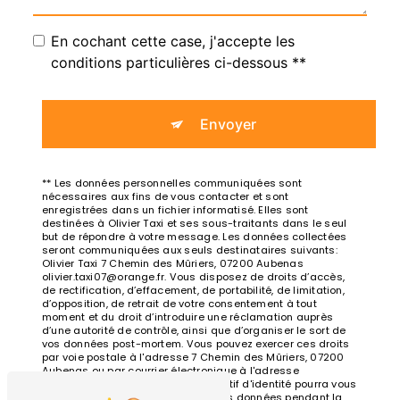
En cochant cette case, j'accepte les
conditions particulières ci-dessous **
Envoyer
** Les données personnelles communiquées sont
nécessaires aux fins de vous contacter et sont
enregistrées dans un fichier informatisé. Elles sont
destinées à Olivier Taxi et ses sous-traitants dans le seul
but de répondre à votre message. Les données collectées
seront communiquées aux seuls destinataires suivants:
Olivier Taxi 7 Chemin des Mûriers, 07200 Aubenas
olivier.taxi07@orange.fr. Vous disposez de droits d’accès,
de rectification, d’effacement, de portabilité, de limitation,
d’opposition, de retrait de votre consentement à tout
moment et du droit d’introduire une réclamation auprès
d’une autorité de contrôle, ainsi que d’organiser le sort de
vos données post-mortem. Vous pouvez exercer ces droits
par voie postale à l'adresse 7 Chemin des Mûriers, 07200
Aubenas ou par courrier électronique à l'adresse
olivier.taxi07@orange.fr. Un justificatif d'identité pourra vous
être demandé. Nous conservons vos données pendant la